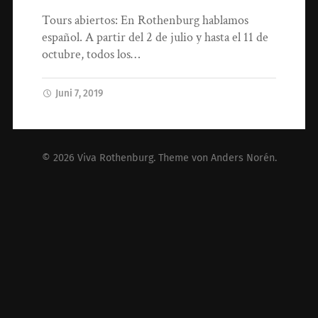
Tours abiertos: En Rothenburg hablamos
español. A partir del 2 de julio y hasta el 11 de
octubre, todos los…
Juni 7, 2019
© 2026
Viva Rothenburg
. Theme von
Anders Norén
.