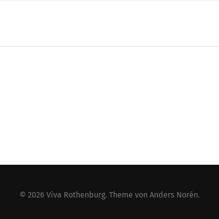
© 2026
Viva Rothenburg
. Theme von
Anders Norén
.