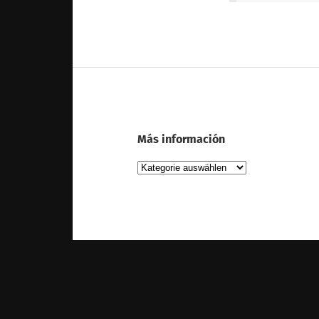
Más información
Más
información