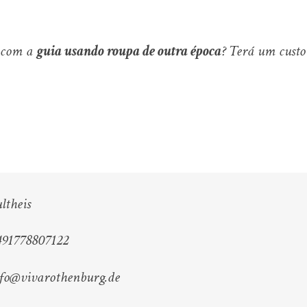
 com a
guia usando roupa de outra época
? Terá um custo
ltheis
491778807122
nfo@vivarothenburg.de