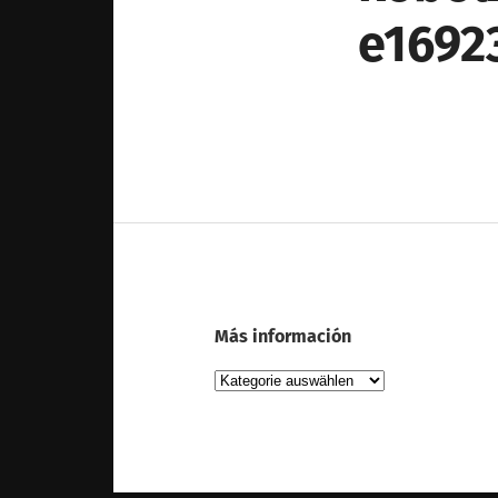
e1692
Más información
Más
información