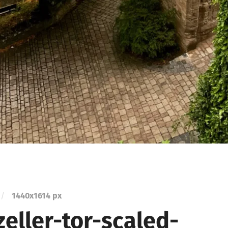
/
1440
x
1614 px
eller-tor-scaled-