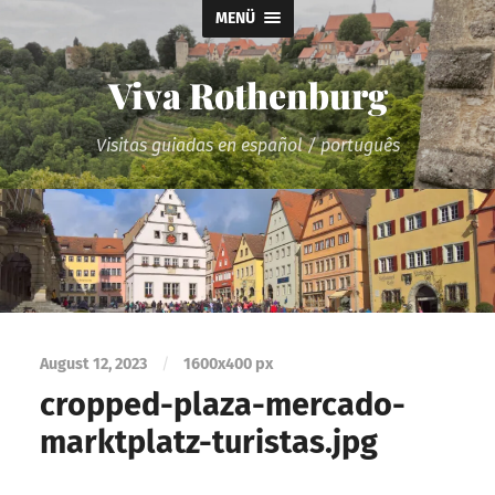
MENÜ
Viva Rothenburg
Visitas guiadas en español / português
August 12, 2023
/
1600
x
400 px
cropped-plaza-mercado-
marktplatz-turistas.jpg