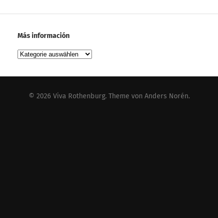
Más información
Más
información
© 2026
Viva Rothenburg
. Theme von
Anders Norén
.